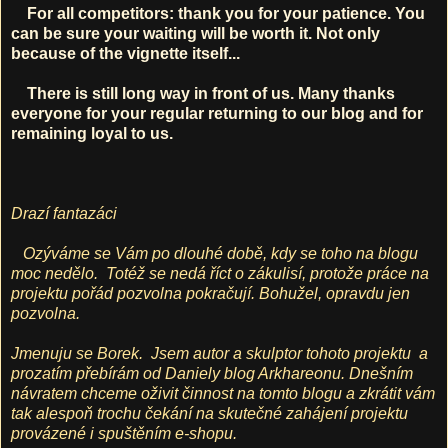
For all competitors: thank you for your patience. You
can be sure your waiting will be worth it. Not only
because of the vignette itself...
There is still long way in front of us. Many thanks
everyone for your regular returning to our blog and for
remaining loyal to us.
Drazí fantazáci
Ozýváme se Vám po dlouhé době, kdy se toho na blogu
moc nedělo.
Totéž se nedá říct o zákulisí, protože práce na
projektu pořád pozvolna pokračují. Bohužel, opravdu jen
pozvolna.
Jmenuju se Borek. Jsem autor a skulptor tohoto projektu a
prozatím přebírám od Daniely blog Arkhareonu. Dnešním
návratem chceme oživit činnost na tomto blogu a zkrátit vám
tak alespoň trochu čekání na skutečné zahájení projektu
provázené i spuštěním e-shopu.