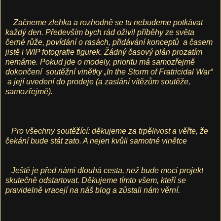
Začneme zlehka a rozhodně se tu nebudeme potkávat
každý den. Především bych rád oživil příběhy ze světa
černé růže, povídání o rasách, přidávání konceptů
a časem
jistě i WIP fotografie figurek. Žádný časový plán prozatím
nemáme. Pokud jde o modely, prioritu má samozřejmě
dokončení
soutěžní vinětky „In the Storm of Fratricidal War“
a její uvedení do prodeje (a zaslání vítězům soutěže,
samozřejmě).
Pro všechny soutěžící: děkujeme za trpělivost a věřte, že
čekání bude stát zato. A nejen kvůli samotné vinětce
Ještě je před námi dlouhá cesta, než bude moci projekt
skutečně odstartovat. Děkujeme tímto všem, kteří se
pravidelně vracejí na náš blog a zůstali nám věrní.