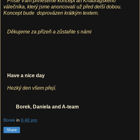
Příště Vám přineseme koncept art Khabragského
válečníka, který jsme anoncovali už před delší dobou.
Koncept bude
doprovázen krátkým textem.
Děkujeme za přízeň a zůstaňte s námi
Have a nice day
Hezký den všem přejí.
Borek, Daniela and A-team
Borek
in
6:40 pm
Share